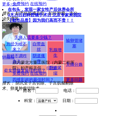
免费预约
在线预约
更多>>>
在包头，发现一家女性产后休养会所
擅长：
妇产科疑难杂症、妇科肿瘤、内分
4月23日妇科腔镜手术日 北京专家来我院
泌失调等
【都市品质】因为我们高而不贵！！
◇猜您要找
无痛人流要多少钱？
输卵管堵
月经为啥不
白带血
塞
来？
丝
乳腺增
生
月经不调咋
阴道瘙
钟淑枝
办？
痒
原内蒙北方重工医院（内蒙二机医
无痛分娩
阴道紧
院）妇产科主任…
[详细]
处女膜修复最佳时间？
缩
免费预约
在线预约
四维彩超的最佳时间？
更多问题
擅长：
阴式全子宫切除、子宫肌瘤剔除
术、卵巢肿瘤切除术。
姓名：
电话：
科室：
日期：