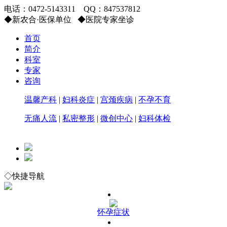
电话：
0472-5143311
QQ：
847537812
◆
新农合·医保单位
◆
医院专家坐诊
首页
简介
科室
专家
咨询
温馨产科
|
妇科炎症
|
宫颈疾病
|
不孕不育
无痛人流
|
私密整形
|
微创中心
|
妇科体检
◇快捷导航
怀孕症状