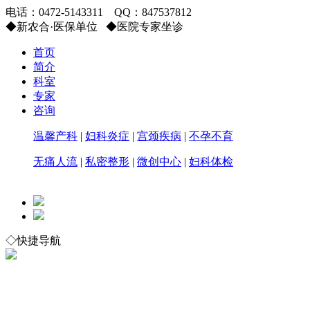
电话：
0472-5143311
QQ：
847537812
◆
新农合·医保单位
◆
医院专家坐诊
首页
简介
科室
专家
咨询
温馨产科
|
妇科炎症
|
宫颈疾病
|
不孕不育
无痛人流
|
私密整形
|
微创中心
|
妇科体检
◇快捷导航