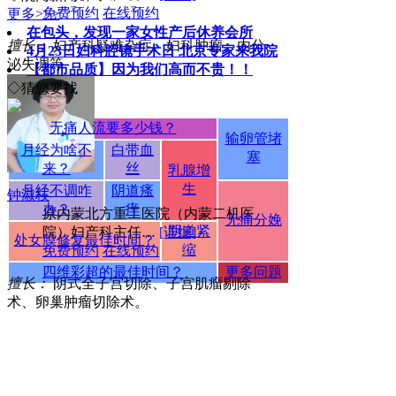
免费预约
在线预约
更多>>>
在包头，发现一家女性产后休养会所
擅长：
妇产科疑难杂症、妇科肿瘤、内分
4月23日妇科腔镜手术日 北京专家来我院
泌失调等
【都市品质】因为我们高而不贵！！
◇猜您要找
无痛人流要多少钱？
输卵管堵
月经为啥不
白带血
塞
来？
丝
乳腺增
生
月经不调咋
阴道瘙
钟淑枝
办？
痒
原内蒙北方重工医院（内蒙二机医
无痛分娩
阴道紧
院）妇产科主任…
[详细]
处女膜修复最佳时间？
缩
免费预约
在线预约
四维彩超的最佳时间？
更多问题
擅长：
阴式全子宫切除、子宫肌瘤剔除
术、卵巢肿瘤切除术。