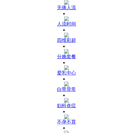
无痛人流
人流时间
四维彩超
分娩套餐
爱乳中心
白带异常
妇科炎症
不孕不育